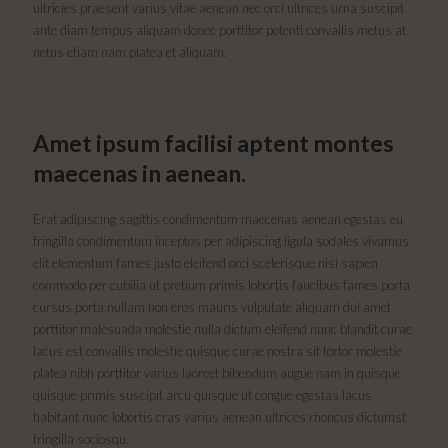
ultricies praesent varius vitae aenean nec orci ultrices urna suscipit
ante diam tempus aliquam donec porttitor potenti convallis metus at
netus etiam nam platea et aliquam.
Amet ipsum facilisi aptent montes
maecenas in aenean.
Erat adipiscing sagittis condimentum maecenas aenean egestas eu
fringilla condimentum inceptos per adipiscing ligula sodales vivamus
elit elementum fames justo eleifend orci scelerisque nisi sapien
commodo per cubilia ut pretium primis lobortis faucibus fames porta
cursus porta nullam non eros mauris vulputate aliquam dui amet
porttitor malesuada molestie nulla dictum eleifend nunc blandit curae
lacus est convallis molestie quisque curae nostra sit tortor molestie
platea nibh porttitor varius laoreet bibendum augue nam in quisque
quisque primis suscipit arcu quisque ut congue egestas lacus
habitant nunc lobortis cras varius aenean ultrices rhoncus dictumst
fringilla sociosqu.