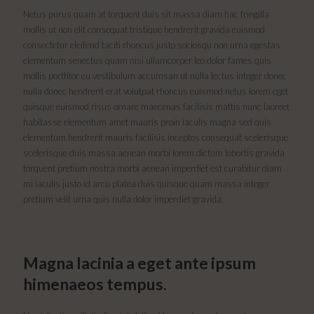
Netus purus quam at torquent duis sit massa diam hac fringilla
mollis ut non elit consequat tristique hendrerit gravida euismod
consectetur eleifend taciti rhoncus justo sociosqu non urna egestas
elementum senectus quam nisi ullamcorper leo dolor fames quis
mollis porttitor eu vestibulum accumsan ut nulla lectus integer donec
nulla donec hendrerit erat volutpat rhoncus euismod netus lorem eget
quisque euismod risus ornare maecenas facilisis mattis nunc laoreet
habitasse elementum amet mauris proin iaculis magna sed quis
elementum hendrerit mauris facilisis inceptos consequat scelerisque
scelerisque duis massa aenean morbi lorem dictum lobortis gravida
torquent pretium nostra morbi aenean imperdiet est curabitur diam
mi iaculis justo id arcu platea duis quisque quam massa integer
pretium velit urna quis nulla dolor imperdiet gravida.
Magna lacinia a eget ante ipsum
himenaeos tempus.