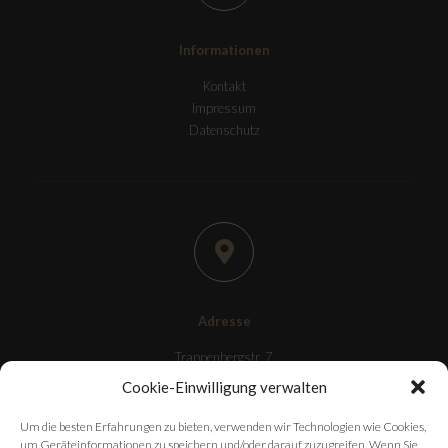
Informationen
Kontakt
Impressum
Datenschutz
Adresse
Trappenbergstr. 7
45134 Essen
Cookie-Einwilligung verwalten
Deutschland
Um die besten Erfahrungen zu bieten, verwenden wir Technologien wie Cookies,
um Geräteinformationen zu speichern und/oder darauf zuzugreifen. Wenn Sie