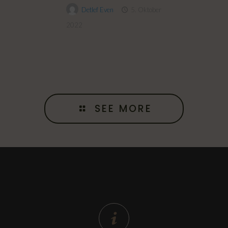
Detlef Even
5. Oktober
2022
SEE MORE