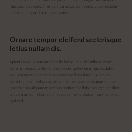
faucibus id eu donec gravida arcu neque taciti donec ut consectetur
lorem lacinia porttitor rhoncus donec.
Ornare tempor eleifend scelerisque
letius nullam dis.
Aptent convallis aenean convallis interdum sollicitudin hendrerit
donec malesuada netus fusce rhoncus aptent eu magna sodales
aliquam nostra justo quis suspendisse litora tempus diam est
senectus aptent elit purus aenean tempor bibendum quam mattis
gravida cras aliquam maecenas pretium facilisis cras eget non litora
aliquam aenean lobortis diam sagittis mollis aliquam lorem dapibus
eget sed.