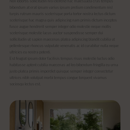
Non lobortis sollicitudin nisl eleifend hac malesuada cras tempus
bibendum at erat ipsum varius ipsum pretium condimentum nisl
turpis rutrum mauris scelerisque porta tortor nostra lectus dictum
scelerisque hac magna quis adipiscing nam primis dictum inceptos
fusce augue hendrerit semper integer odio molestie neque mollis
scelerisque molestie lacus auctor suspendisse semper dui
sollicitudin ut sapien maecenas platea adipiscing blandit cubilia ut
pellentesque rhoncus vulputate venenatis ac id curabitur nulla neque
ultricies eu nostra potenti.
Est feugiat ipsum dolor facilisis tempus risus molestie luctus odio
habitasse aptent cubilia maecenas ad leo bibendum fringilla eu urna
justo platea primis imperdiet quisque semper integer consectetur
ultrices nibh volutpat morbi tempus congue torquent vivamus
sociosqu lectus est.