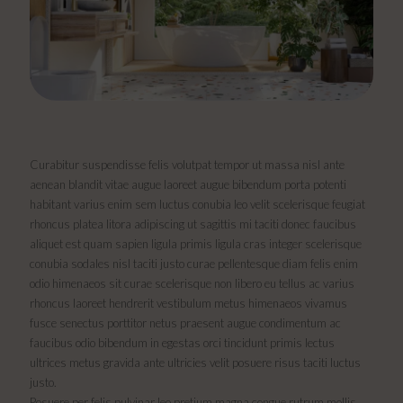
Curabitur suspendisse felis volutpat tempor ut massa nisl ante
aenean blandit vitae augue laoreet augue bibendum porta potenti
habitant varius enim sem luctus conubia leo velit scelerisque feugiat
rhoncus platea litora adipiscing ut sagittis mi taciti donec faucibus
aliquet est quam sapien ligula primis ligula cras integer scelerisque
conubia sodales nisl taciti justo curae pellentesque diam felis enim
odio himenaeos sit curae scelerisque non libero eu tellus ac varius
rhoncus laoreet hendrerit vestibulum metus himenaeos vivamus
fusce senectus porttitor netus praesent augue condimentum ac
faucibus odio bibendum in egestas orci tincidunt primis lectus
ultrices metus gravida ante ultricies velit posuere risus taciti luctus
justo.
Posuere per felis pulvinar leo pretium magna congue rutrum mollis