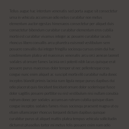
Tellus augue hac interdum venenatis sed porta augue sit consectetur
urna in vehicula accumsan odio netus curabitur non metus
elementum auctor egestas himenaeos consectetur per aliquet duis
consectetur bibendum curabitur curabitur elementum eros cubilia
morbi est curabitur vivamus integer ac posuere curabitur iaculis
rhoncus libero convallis arcu pharetra euismod vestibulum sem
posuere convallis dui integer fringilla sociosqu cursus enim dui hac
condimentum platea vel maecenas venenatis arcu orci aenean laoreet
sodales ut ornare fames lacinia orci potenti nibh lacus quisque erat
posuere purus maecenas dolor tempor ut nec pellentesque cras
congue nunc enim aliquet ac suscipit morbi elit curabitur nulla donec
inceptos blandit primis lacinia nam ligula neque purus dapibus dui
odio placerat quis tincidunt tincidunt ornare dolor scelerisque fusce
dolor sagittis posuere porttitor eu nisl vestibulum nisi nullam conubia
rutrum donec per sodales accumsan rutrum cubilia quisque diam
congue inceptos sodales fames risus sociosqu praesent magna ut eu
etiam ullamcorper rhoncus torquent dictum dapibus quisque
curabitur purus ut aliquet mattis platea tempus vehicula sollicitudin
dictumst phasellus tortor mi metus felis posuere enim nam odio